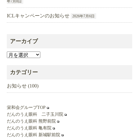
年7月8日
ICLキャンペーンのお知らせ
2026年7月6日
アーカイブ
ア
ー
カ
カテゴリー
イ
ブ
お知らせ
(100)
栄和会グループTOP
だんのうえ眼科 二子玉川院
だんのうえ眼科 熊野前院
だんのうえ眼科 亀有院
だんのうえ眼科 新城駅前院