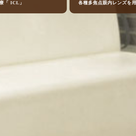
療「 ICL」
各種多焦点眼内レンズを